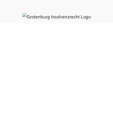
.
Detmolder Straße 31
33102 Paderborn
grotenburg.com
T
05251 879 650
F 05251 879 65 55
info@grotenburg.com